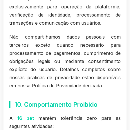
exclusivamente para operação da plataforma,
verificação de identidade, processamento de
transações e comunicação com usuários.
Não compartilhamos dados pessoais com
terceiros exceto quando necessário para
processamento de pagamentos, cumprimento de
obrigações legais ou mediante consentimento
explícito do usuário. Detalhes completos sobre
nossas práticas de privacidade estão disponíveis
em nossa Política de Privacidade dedicada.
10. Comportamento Proibido
A
16 bet
mantém tolerância zero para as
seguintes atividades: