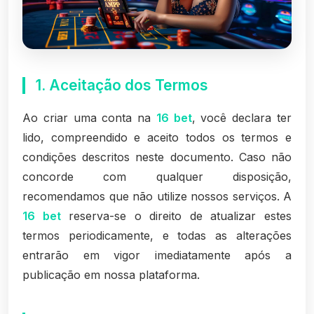
1. Aceitação dos Termos
Ao criar uma conta na
16 bet
, você declara ter
lido, compreendido e aceito todos os termos e
condições descritos neste documento. Caso não
concorde com qualquer disposição,
recomendamos que não utilize nossos serviços. A
16 bet
reserva-se o direito de atualizar estes
termos periodicamente, e todas as alterações
entrarão em vigor imediatamente após a
publicação em nossa plataforma.