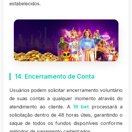
estabelecidos.
14. Encerramento de Conta
Usuários podem solicitar encerramento voluntário
de suas contas a qualquer momento através do
atendimento ao cliente. A
16 bet
processará a
solicitação dentro de 48 horas úteis, garantindo o
saque de todos os fundos disponíveis conforme
métodos de pagamento cadastrados.