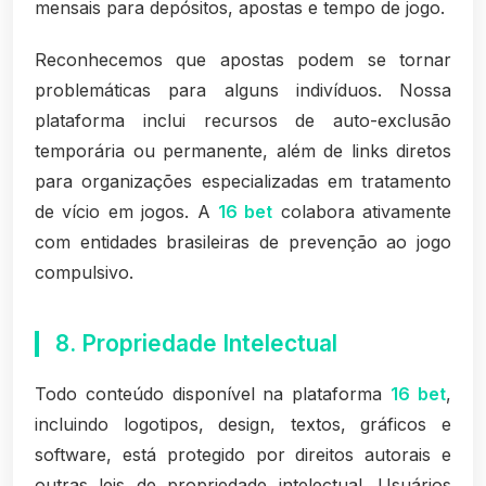
mensais para depósitos, apostas e tempo de jogo.
Reconhecemos que apostas podem se tornar
problemáticas para alguns indivíduos. Nossa
plataforma inclui recursos de auto-exclusão
temporária ou permanente, além de links diretos
para organizações especializadas em tratamento
de vício em jogos. A
16 bet
colabora ativamente
com entidades brasileiras de prevenção ao jogo
compulsivo.
8. Propriedade Intelectual
Todo conteúdo disponível na plataforma
16 bet
,
incluindo logotipos, design, textos, gráficos e
software, está protegido por direitos autorais e
outras leis de propriedade intelectual. Usuários