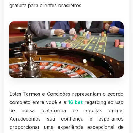
gratuita para clientes brasileiros.
Estes Termos e Condições representam o acordo
completo entre você e a
16 bet
regarding ao uso
de nossa plataforma de apostas online.
Agradecemos sua confiança e esperamos
proporcionar uma experiência excepcional de