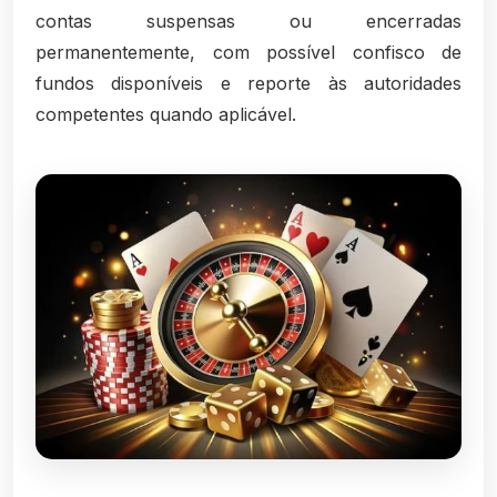
contas suspensas ou encerradas
permanentemente, com possível confisco de
fundos disponíveis e reporte às autoridades
competentes quando aplicável.