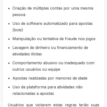
Criação de múltiplas contas por uma mesma
pessoa
Uso de software automatizado para apostas
(bots)
Manipulação ou tentativa de fraude nos jogos
Lavagem de dinheiro ou financiamento de
atividades ilícitas
Comportamento abusivo ou inadequado com
outros usuários ou equipe
Apostas realizadas por menores de idade
Uso da plataforma para atividades não
relacionadas a apostas
Usuários que violarem estas regras terão suas