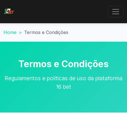
Home
Termos e Condições
Termos e Condições
Regulamentos e políticas de uso da plataforma
16 bet