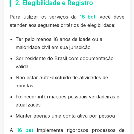
2. Elegibilidade e Registro
Para utilizar os serviços da
16 bet
, você deve
atender aos seguintes critérios de elegibilidade:
Ter pelo menos 18 anos de idade ou a
maioridade civil em sua jurisdição
Ser residente do Brasil com documentação
válida
Não estar auto-excluído de atividades de
apostas
Fornecer informações pessoais verdadeiras e
atualizadas
Manter apenas uma conta ativa por pessoa
A
16 bet
implementa rigorosos processos de