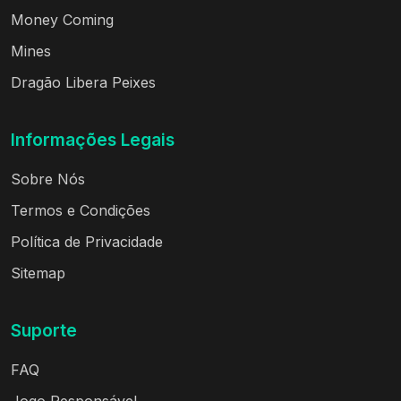
Money Coming
Mines
Dragão Libera Peixes
Informações Legais
Sobre Nós
Termos e Condições
Política de Privacidade
Sitemap
Suporte
FAQ
Jogo Responsável