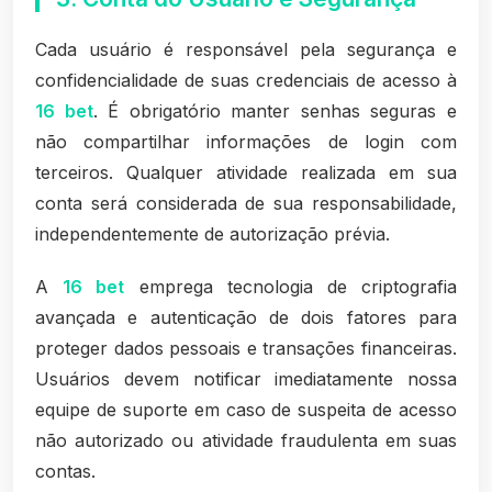
Cada usuário é responsável pela segurança e
confidencialidade de suas credenciais de acesso à
16 bet
. É obrigatório manter senhas seguras e
não compartilhar informações de login com
terceiros. Qualquer atividade realizada em sua
conta será considerada de sua responsabilidade,
independentemente de autorização prévia.
A
16 bet
emprega tecnologia de criptografia
avançada e autenticação de dois fatores para
proteger dados pessoais e transações financeiras.
Usuários devem notificar imediatamente nossa
equipe de suporte em caso de suspeita de acesso
não autorizado ou atividade fraudulenta em suas
contas.