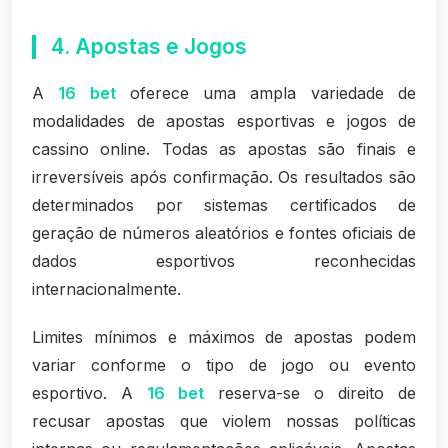
4. Apostas e Jogos
A
16 bet
oferece uma ampla variedade de
modalidades de apostas esportivas e jogos de
cassino online. Todas as apostas são finais e
irreversíveis após confirmação. Os resultados são
determinados por sistemas certificados de
geração de números aleatórios e fontes oficiais de
dados esportivos reconhecidas
internacionalmente.
Limites mínimos e máximos de apostas podem
variar conforme o tipo de jogo ou evento
esportivo. A
16 bet
reserva-se o direito de
recusar apostas que violem nossas políticas