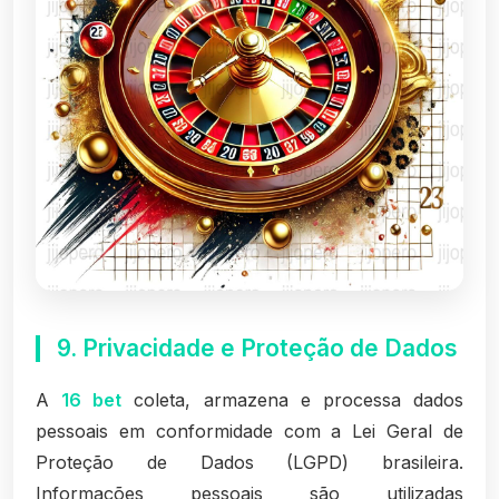
9. Privacidade e Proteção de Dados
A
16 bet
coleta, armazena e processa dados
pessoais em conformidade com a Lei Geral de
Proteção de Dados (LGPD) brasileira.
Informações pessoais são utilizadas